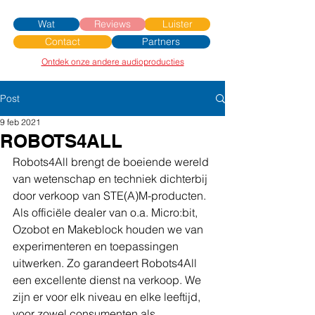
Wat
Reviews
Luister
Contact
Partners
Ontdek onze andere audioproducties
Post
9 feb 2021
ROBOTS4ALL
Robots4All brengt de boeiende wereld 
van wetenschap en techniek dichterbij 
door verkoop van STE(A)M-producten. 
Als officiële dealer van o.a. Micro:bit, 
Ozobot en Makeblock houden we van 
experimenteren en toepassingen 
uitwerken. Zo garandeert Robots4All 
een excellente dienst na verkoop. We 
zijn er voor elk niveau en elke leeftijd, 
voor zowel consumenten als 