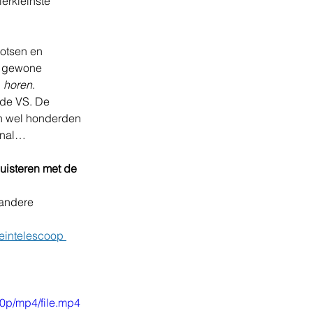
lerkleinste 
otsen en 
t gewone 
 
horen
.
 de VS. De 
an wel honderden 
rknal…
uisteren met de 
 andere 
eintelescoop 
0p/mp4/file.mp4