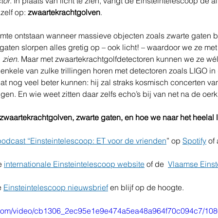
tor
. In plaats van licht te zien, vangt de Einsteintelescoop de al
zelf op: 
zwaartekrachtgolven
.
ruimte ontstaan wanneer massieve objecten zoals zwarte gaten b
aten slorpen alles gretig op – ook licht! – waardoor we ze me
 
zien
. Maar met zwaartekrachtgolfdetectoren kunnen we ze wél
nkele van zulke trillingen horen met detectoren zoals LIGO in
dat nog veel beter kunnen: hij zal straks kosmisch concerten v
gen. En wie weet zitten daar zelfs echo’s bij van net na de oe
zwaartekrachtgolven, zwarte gaten, en hoe we naar het heelal l
podcast “Einsteintelescoop: ET voor de vrienden
” op 
Spotify
 of
e 
internationale Einsteintelescoop website
 of de  
Vlaamse Einst
e 
Einsteintelescoop nieuwsbrief
 en blijf op de hoogte.
tic.com/video/cb1306_2ec95e1e9e474a5ea48a964f70c094c7/108