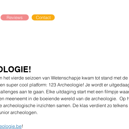
Reviews
Contact
OLOGIE!
an het vierde seizoen van Wetenschapje kwam tot stand met de 
een super cool platform: 123 Archeologie! Je wordt er uitgeda
allenges aan te gaan. Elke uitdaging start met een filmpje waa
en meeneemt in de boeiende wereld van de archeologie.  Op he
te archeologische inzichten samen. De klas verdient zo telken
junior archeologen. 
eologie.be
!